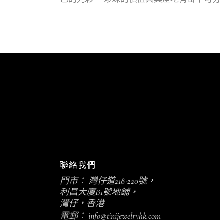
聯絡我們
門市：
灣仔道218-220號，
利昌大廈B1號地鋪，
灣仔，香港
電郵：
info@tinijewelryhk.com