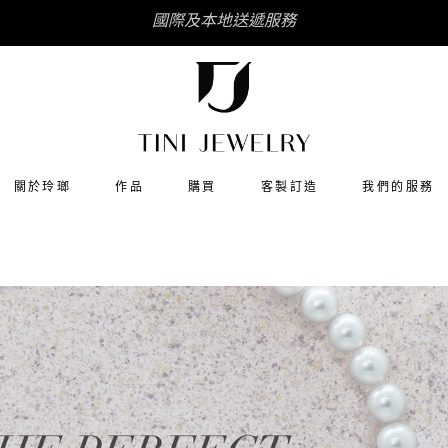
國際及本地送遞服務
關於玲瑯
作品
購買
客製訂造
我們的服務
石
婚嫁系列
翠
經典百搭
然寶石
送給她
珠
送給他
k金
童心系列