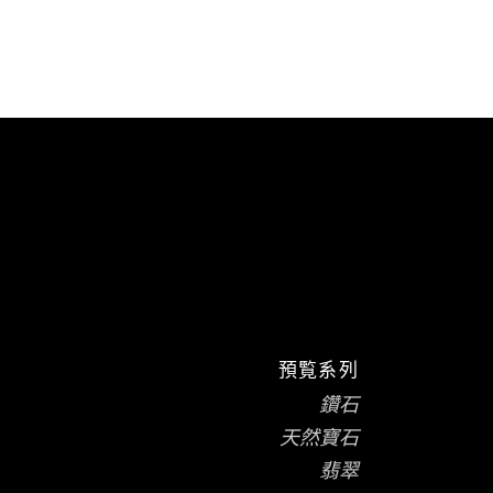
預覧系列
鑽石
天然寶石
翡翠