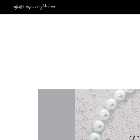
info@tinijewelryhk.com
吊墜
鑽
戒指
翡
手鐲
天
耳環
珍
其他
18