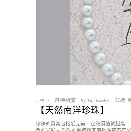
我的帳戶
購物籃
收藏
5 月
21
首飾指南
By
Tini Jewelry
訂造
,
【天然南洋珍珠】
珍珠的質素越接近完美，它的價值就越高。
色的光彩。 珍珠的價值與其產地有密不可